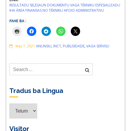
RESULTADU SELESAUN DOKUMENTU VAGA TÉKNIKU ESPESIALIZADU
IHA ÁREA FINANSAS NO TÉKNIKU APOIO ADMINISTRATIVU
FAHE BA :
Comments
May 7, 2021
ANUNSIU
,
INCT
,
PUBLISIDADE
,
VAGA SERVISU
Tradus ba Lingua
Tradus
ba
Lingua
Visitor