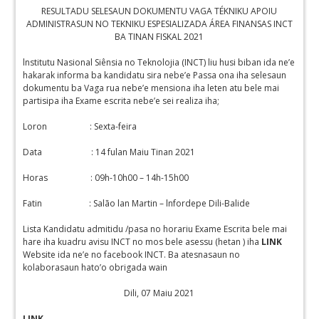
RESULTADU SELESAUN DOKUMENTU VAGA TÉKNIKU APOIU
ADMINISTRASUN NO TEKNIKU ESPESIALIZADA ÁREA FINANSAS INCT
BA TINAN FISKAL 2021
lnstitutu Nasional Siênsia no Teknolojia (INCT) liu husi biban ida ne’e
hakarak informa ba kandidatu sira nebe’e Passa ona iha selesaun
dokumentu ba Vaga rua nebe’e mensiona iha leten atu bele mai
partisipa iha Exame escrita nebe’e sei realiza iha;
Loron : Sexta-feira
Data : 14 fulan Maiu Tinan 2021
Horas : 09h-10h00 – 14h-15h00
Fatin : Salão lan Martin – lnfordepe Dili-Balide
Lista Kandidatu admitidu /pasa no horariu Exame Escrita bele mai
hare iha kuadru avisu INCT no mos bele asessu (hetan ) iha
LINK
Website ida ne’e no facebook INCT. Ba atesnasaun no
kolaborasaun hato’o obrigada wain
Dili, 07 Maiu 2021
LINK.